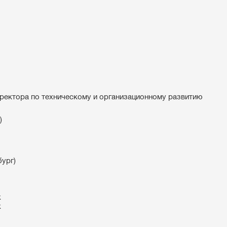
иректора по техническому и организационному развитию
)
бург)
ж
ж