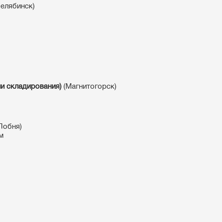
елябинск)
и складирования)
(Магнитогорск)
Лобня)
м