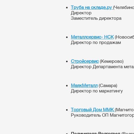
Труба на складе.ру
(Челябинс
Директор
Заместитель директора
Металлсервис- НСК
(Новосиб
Директор по продажам
Стройсервис
(Кемерово)
Директор Департамента мета
МаякМеталл
(Самара)
Директор по маркетингу
Торговый Дом ММК
(Магнито
Руководитель ОП Магнитого
Полиметалл-Волгоград
(Волг