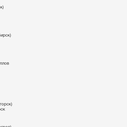
к)
ирск)
ллов
горск)
рск
оград)