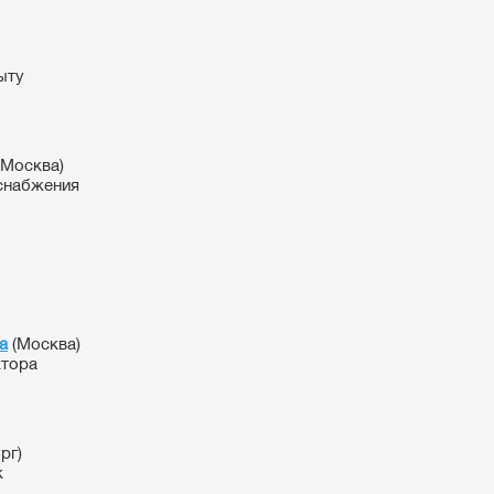
ыту
(Москва)
снабжения
а
(Москва)
ктора
рг)
к