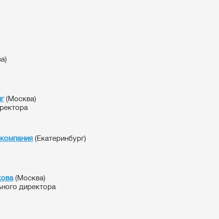
а)
г
(Москва)
иректора
компания
(Екатеринбург)
кова
(Москва)
ьного директора